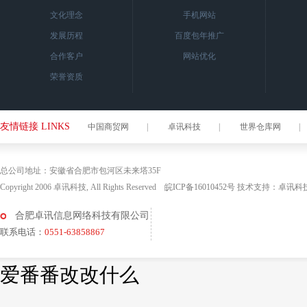
文化理念
手机网站
发展历程
百度包年推广
合作客户
网站优化
荣誉资质
友情链接 LINKS
中国商贸网
|
卓讯科技
|
世界仓库网
|
总公司地址：安徽省合肥市包河区未来塔35F
Copyright 2006 卓讯科技, All Rights Reserved
皖ICP备16010452号
技术支持：
卓讯科
合肥卓讯信息网络科技有限公司
联系电话：
0551-63858867
爱番番改改什么